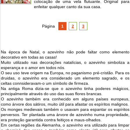
colocação de uma vela flutuante. Original para
enfeitar qualquer canto da sua casa.
Página
1
2
3
Na época de Natal, o azevinho não pode faltar como elemento
decorativo em todas as casas!
Muito utilizado nas decorações natalícias, o azevinho simboliza a
esperança e o amor em todos nós.
O seu uso teve origem na Europa, no paganismo pré-cristão. Para os
druidas, o azevinho era considerado um elemento sagrado, e os
celtas connsideravam-o um símbolo de firmeza.
Na antiga Roma dizia-se que o azevinho tinha poderes mágicos,
principalmente através do uso das suas flores brancas.
O azevinho também era conhecido em alguns países europeus,
como árvore dos sátiros, muito útil para afastar os espíritos malignos.
Os monges medievais também o usavam para espantar os espíritos
perversos. Ter plantada uma árvore de azevinho numa propriedade,
era proteção garantida contra feitiços e maus-olhados.
Em certas regiões da Alemanha, o azevinho era utilizado para limpar