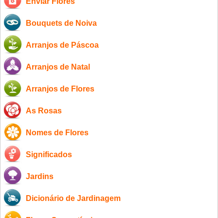
Enviar Flores
Bouquets de Noiva
Arranjos de Páscoa
Arranjos de Natal
Arranjos de Flores
As Rosas
Nomes de Flores
Significados
Jardins
Dicionário de Jardinagem