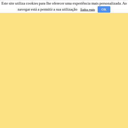
Este site utiliza cookies para lhe oferecer uma experiência mais personalizada. Ao
navegar está a permitir a sua utilização
OK
Saiba mais