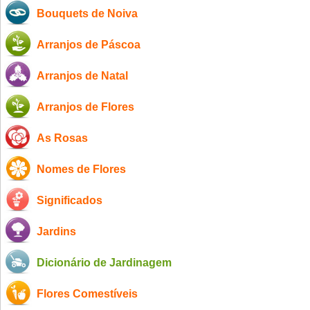
Bouquets de Noiva
Arranjos de Páscoa
Arranjos de Natal
Arranjos de Flores
As Rosas
Nomes de Flores
Significados
Jardins
Dicionário de Jardinagem
Flores Comestíveis