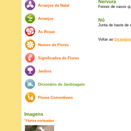
Nervura
Arranjos de Natal
Feixes de vasos qu
Arranjos
Nó
Junta de haste de 
As Rosas
Voltar ao
Dicionári
Nomes de Flores
Significados de Flores
Jardins
Dicionário de Jardinagem
Flores Comestíveis
Imagens
Flores sorteadas