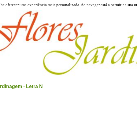
 lhe oferecer uma experiência mais personalizada. Ao navegar está a permitir a sua u
ardinagem - Letra N