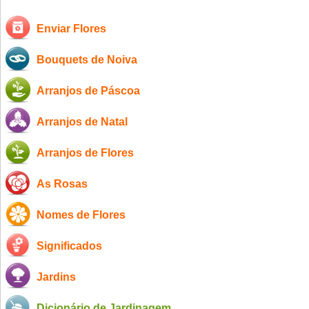
Enviar Flores
Bouquets de Noiva
Arranjos de Páscoa
Arranjos de Natal
Arranjos de Flores
As Rosas
Nomes de Flores
Significados
Jardins
Dicionário de Jardinagem