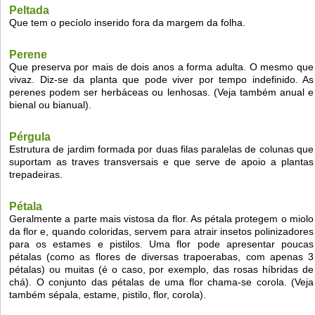
Peltada
Que tem o pecíolo inserido fora da margem da folha.
Perene
Que preserva por mais de dois anos a forma adulta. O mesmo que
vivaz. Diz-se da planta que pode viver por tempo indefinido. As
perenes podem ser herbáceas ou lenhosas. (Veja também anual e
bienal ou bianual).
Pérgula
Estrutura de jardim formada por duas filas paralelas de colunas que
suportam as traves transversais e que serve de apoio a plantas
trepadeiras.
Pétala
Geralmente a parte mais vistosa da flor. As pétala protegem o miolo
da flor e, quando coloridas, servem para atrair insetos polinizadores
para os estames e pistilos. Uma flor pode apresentar poucas
pétalas (como as flores de diversas trapoerabas, com apenas 3
pétalas) ou muitas (é o caso, por exemplo, das rosas híbridas de
chá). O conjunto das pétalas de uma flor chama-se corola. (Veja
também sépala, estame, pistilo, flor, corola).