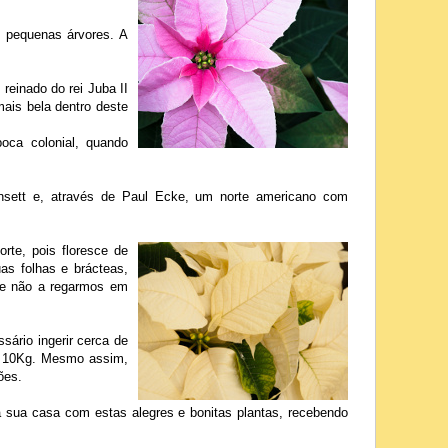
s pequenas árvores. A
einado do rei Juba II
mais bela dentro deste
oca colonial, quando
oinsett e, através de Paul Ecke, um norte americano com
rte, pois floresce de
as folhas e brácteas,
de não a regarmos em
sário ingerir cerca de
e 10Kg. Mesmo assim,
ões.
a sua casa com estas alegres e bonitas plantas, recebendo