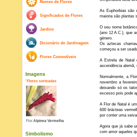
Nomes de Flores
As Euphorbias são u
Significados de Flores
maioria são plantas
O seu nome botânico
Jardins
(ano 12 A.C.), que a
género.
Dicionário de Jardinagem
Os aztecas chamava
começou a ser usada,
Flores Comestíveis
A Estrela de Natal 
ascendência alemã, 
Imagens
Normalmente, a Flor
Flores sorteadas
novembro a fevereir
deixando só os talo
excesso pois pode ap
A Flor de Natal é um
600 brácteas verme
por conter uma seiva 
Flor:
Alpinea Vermelha
Agora que já sabe u
com amor aqueles q
Simbolismo