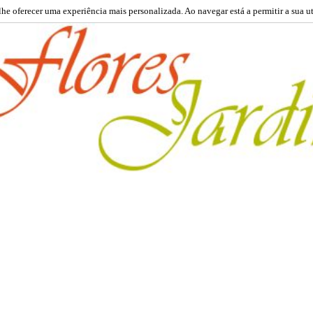
 lhe oferecer uma experiência mais personalizada. Ao navegar está a permitir a sua u