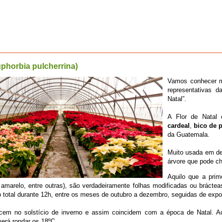
uphorbia pulcherrina)
Vamos conhecer 
representativas d
Natal”.
A Flor de Natal
cardeal
,
bico de 
da Guatemala.
Muito usada em de
árvore que pode ch
Aquilo que a prim
, amarelo, entre outras), são verdadeiramente folhas modificadas ou brácte
 total durante 12h, entre os meses de outubro a dezembro, seguidas de expos
scem no solstício de inverno e assim coincidem com a época de Natal. A
verá rondar os 18ºC.