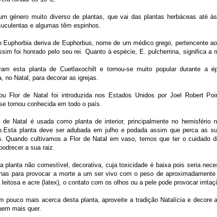
m género muito diverso de plantas, que vai das plantas herbáceas até à
 suculentas e algumas têm espinhos.
 Euphorbia deriva de Euphorbus, nome de um médico grego, pertencente ao r
ssim foi honrado pelo seu rei. Quanto à espécie, E. pulcherrina, significa a 
m esta planta de Cuetlaxochilt e tornou-se muito popular durante a ép
 no Natal, para decorar as igrejas.
ou Flor de Natal foi introduzida nos Estados Unidos por Joel Robert P
se tornou conhecida em todo o país.
 de Natal é usada como planta de interior, principalmente no hemisfério no
o.Esta planta deve ser adubada em julho e podada assim que perca as su
s. Quando cultivamos a Flor de Natal em vaso, temos que ter o cuidado 
odrecer a sua raiz.
a planta não comestível, decorativa, cuja toxicidade é baixa pois seria neces
lhas para provocar a morte a um ser vivo com o peso de aproximadament
leitosa e acre (latex), o contato com os olhos ou a pele pode provocar irritaç
m pouco mais acerca desta planta, aproveite a tradição Natalícia e decore 
uem mais quer.